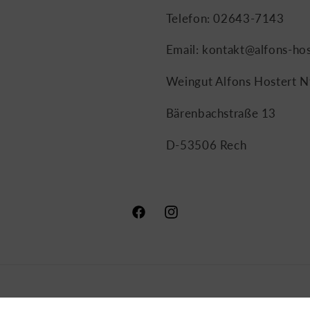
Telefon: 02643-7143
Email: kontakt@alfons-hos
Weingut Alfons Hostert N
Bärenbachstraße 13
D-53506 Rech
Facebook
Instagram
ahlungsmethoden