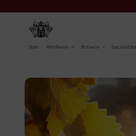
Direkt
zum
Inhalt
Start
Weißwein
Rotwein
Spezialität
Zu
Produktinformationen
springen