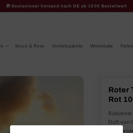
🎁 Kostenloser Versand nach DE ab 150€ Bestellwert
en
Secco & Rose
Vorteilspakete
Weinstube
Ferie
Roter
Rot 10
Rubinrote
Duft von 
ausgewoge