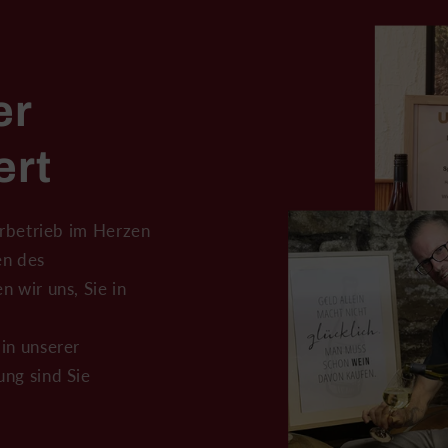
er
ert
erbetrieb im Herzen
en des
 wir uns, Sie in
in unserer
ng sind Sie