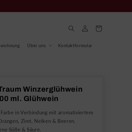
Einloggen
Warenkorb
nwohnung
Über uns
Kontaktformular
 Traum Winzerglühwein
00 ml. Glühwein
 Farbe in Verbindung mit aromatisiertem
Orangen, Zimt, Nelken & Beeren,
ne Süße & Säure.